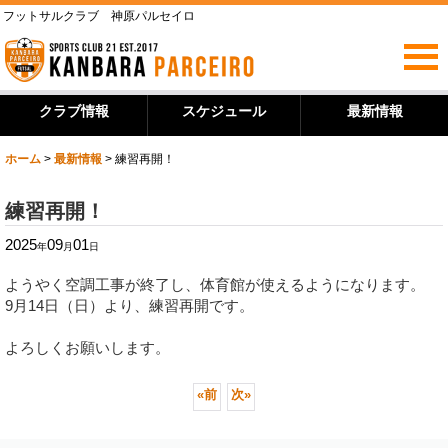
フットサルクラブ 神原パルセイロ
クラブ情報
スケジュール
最新情報
ホーム
>
最新情報
>
練習再開！
練習再開！
2025
09
01
年
月
日
ようやく空調工事が終了し、体育館が使えるようになります。
9月14日（日）より、練習再開です。
よろしくお願いします。
«
前
次
»