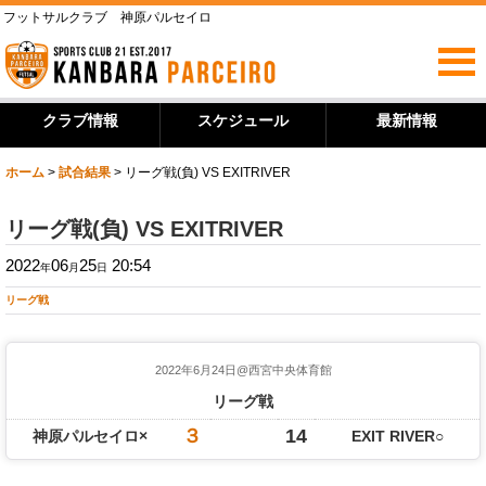
フットサルクラブ 神原パルセイロ
クラブ情報
スケジュール
最新情報
ホーム
>
試合結果
>
リーグ戦(負) VS EXITRIVER
リーグ戦(負) VS EXITRIVER
2022
06
25
20:54
年
月
日
リーグ戦
2022年6月24日@西宮中央体育館
リーグ戦
３
14
神原パルセイロ×
EXIT RIVER○